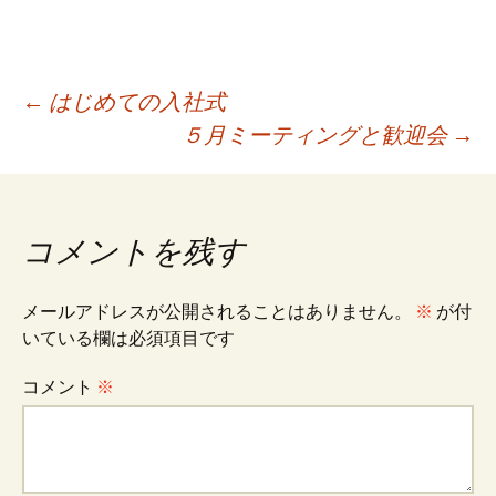
投
←
はじめての入社式
５月ミーティングと歓迎会
→
稿
ナ
コメントを残す
ビ
メールアドレスが公開されることはありません。
※
が付
いている欄は必須項目です
ゲ
コメント
※
ー