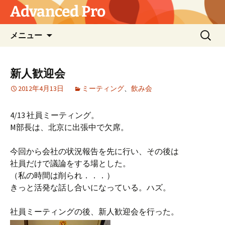
コ
Advanced Pro
ン
テ
検
メニュー
ン
索:
ツ
へ
新人歓迎会
ス
2012年4月13日
ミーティング
、
飲み会
キ
ッ
プ
4/13 社員ミーティング。
M部長は、北京に出張中で欠席。
今回から会社の状況報告を先に行い、その後は
社員だけで議論をする場とした。
（私の時間は削られ．．．）
きっと活発な話し合いになっている。ハズ。
社員ミーティングの後、新人歓迎会を行った。