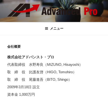
コ
ン
テ
ン
ADVANCED PRO
Welcome to our company's website
ツ
メニュー
へ
ス
キ
会社概要
ッ
プ
株式会社アドバンスト・プロ
代表取締役 水野寿良（MIZUNO, Hisayoshi）
取 締 役 比護友啓（HIGO, Tomohiro）
取 締 役 尾藤進吾（BITO, Shingo）
2009年3月18日 設立
資本金 1,000万円