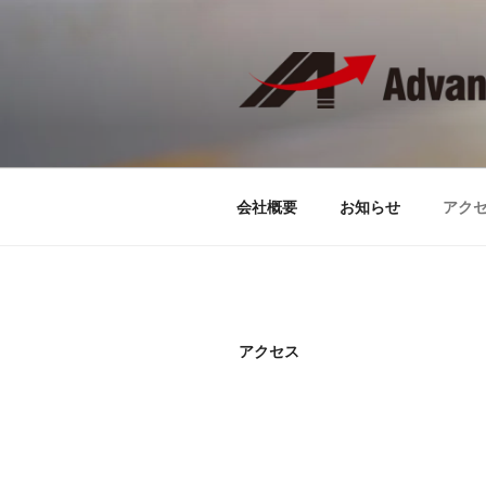
コ
ン
テ
ン
ツ
ADVANCED 
Welcome to our company's webs
へ
ス
キ
会社概要
お知らせ
アク
ッ
プ
アクセス