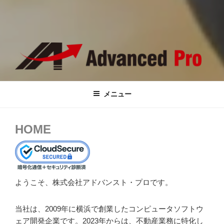
ADVANCED PRO
Welcome to our company's website
メニュー
HOME
ようこそ、株式会社アドバンスト・プロです。
当社は、2009年に横浜で創業したコンピュータソフトウ
ェア開発企業です。2023年からは、不動産業務に特化し