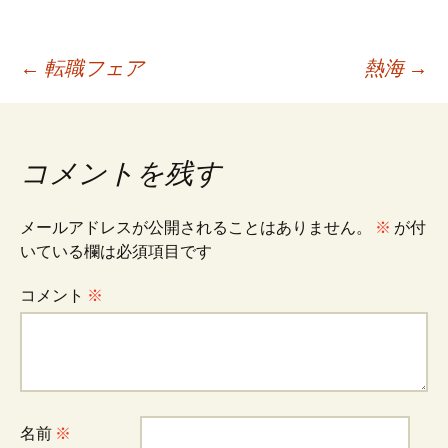
投
←
転職フェア
熱海
→
稿
コメントを残す
ナ
メールアドレスが公開されることはありません。
※
が付
ビ
いている欄は必須項目です
コメント
※
ゲ
ー
名前
※