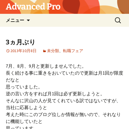
コ
Advanced Pro
ン
テ
検
メニュー
ン
索:
ツ
へ
3ヵ月ぶり
ス
2013年10月8日
未分類
、
転職フェア
キ
ッ
プ
7月、8月、9月と更新しませんでした。
長く続ける事に重きをおいていたので更新は月1回が限度
だなと
思っていました。
逆の言い方をすれば月1回は必ず更新しようと。
そんなに沢山の人が見てくれている訳ではないですが、
当社に応募しようと
考えた時にこのブログ位しか情報が無いので、それなり
に機能していたと
思っています。