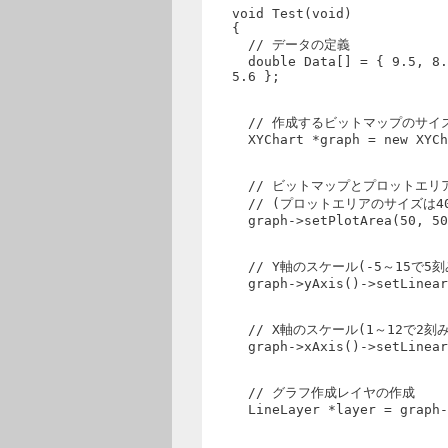
void Test(void)
{
// データの定義
double Data[] = { 9.5, 8.7
5.6 };
// 作成するビットマップのサイ
XYChart *graph = new XYCh
// ビットマップとプロットエリ
// (プロットエリアのサイズは400
graph->setPlotArea(50, 50
// Y軸のスケール(-5～15で5刻
graph->yAxis()->setLinear
// X軸のスケール(1～12で2刻み
graph->xAxis()->setLinear
// グラフ作成レイヤの作成
LineLayer *layer = graph-