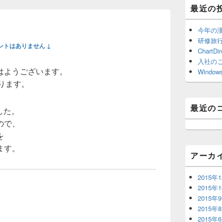
ド
最近の
バ
ー
ウ
今年の
ィ
研修旅行 
ントはありません ↓
ジ
ChartDir
ェ
入社の
ッ
はようございます。
Window
ト
おります。
エ
リ
ア
最近の
ました。
ので、
を
ます。
アーカ
2015年
2015年
2015年
2015年
2015年