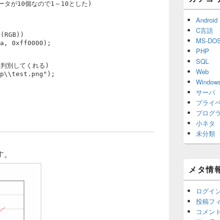
タが10個なので1～10とした)
Android
C言語
RGB))
MS-DO
a, 0xff0000);
PHP
SQL
判別してくれる)
Web
p\\test.png");
Window
サーバ
プライ
プログ
小ネタ
未分類
す。
メタ情
ログイ
投稿フ
コメン