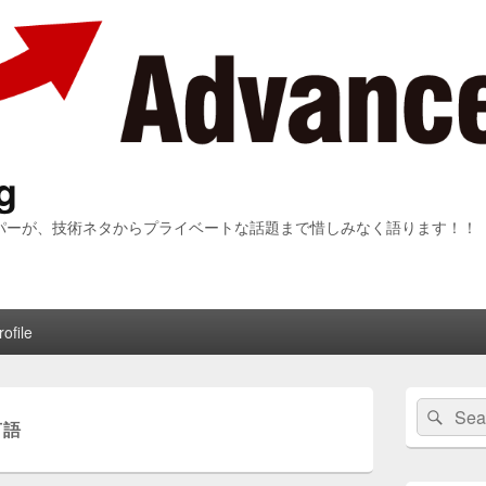
g
パーが、技術ネタからプライベートな話題まで惜しみなく語ります！！
ofile
メ
検
検
イ
言語
索:
ン
索
サ
イ