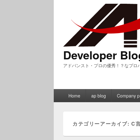
Developer Blo
アドバンスト・プロの優秀！？なプロ
メ
Home
ap blog
Company pr
イ
ン
メ
ニ
カテゴリーアーカイブ:
C
ュ
ー