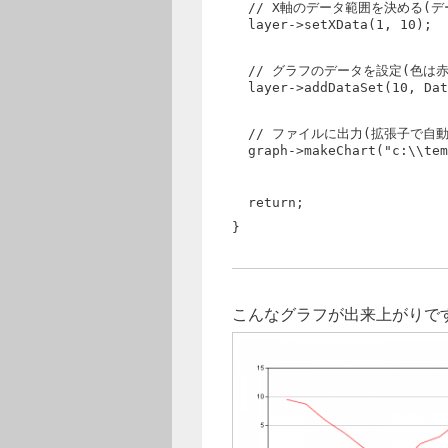
// X軸のデータ範囲を決める(デー
layer->setXData(1, 10);
// グラフのデータを設定(色は赤(
layer->addDataSet(10, Dat
// ファイルに出力(拡張子で自動
graph->makeChart("c:\\tem
return;
}
こんなグラフが出来上がりで