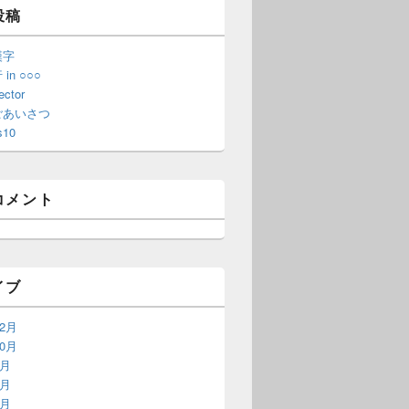
投稿
漢字
in ○○○
ector
ごあいさつ
s10
コメント
イブ
12月
10月
9月
8月
6月