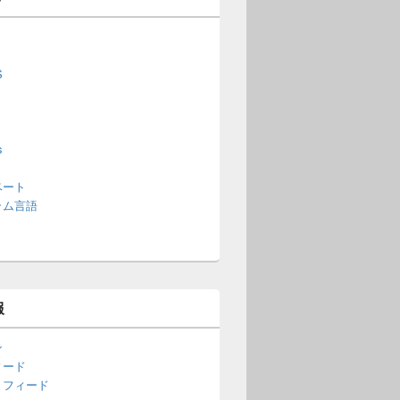
S
s
ベート
ラム言語
報
ン
ィード
トフィード