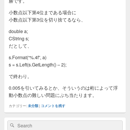
勝です。
小数点以下第4位まである場合に
小数点以下第3位を切り捨てるなら、
double a;
CString s;
だとして、
s.Format(“%.4f”, a)
s = s.Left(s.GetLength() – 2);
で終わり。
0.005を引いてみるとか、そういうのは桁によって浮
動小数点の難しい問題にぶち当たります。
カテゴリー:
未分類
|
コメントを残す
メ
検
検
イ
索: