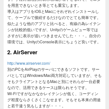
を用意できないとき等とても重宝します。
導入はアプリをiOSとMacにそれぞれインストールし
て、ケーブルで接続するだけなのでとても簡単です。
似たような他のアプリと比べると、有線の為レイテン
シが比較的低いですが、Unityのゲームビュー等では
さすがに表示が追いつきませんでした・・・。自分の
環境では、UnityのConsole表示にちょうど良いです。
2. AirServer
http://www.airserver.com/
別のPCをAirPlayのサーバにできるソフトです。サー
バとしてはWindows/Mac両方対応していますが、そも
そもクライアントとなるMacと別にそれらが一台必要
なので、活用できるケースは限られそうです。
Wi-Fiですがなかなかレイテンシが低く、コーディン
グ程度ならさくさくこなせます。そもそも本来の用途
と若干違う気もしますが・・・。