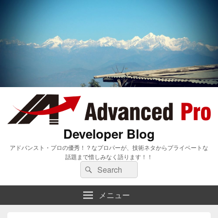
Developer Blog
アドバンスト・プロの優秀！？なプロパーが、技術ネタからプライベートな
話題まで惜しみなく語ります！！
検
検
索:
索
メニュー