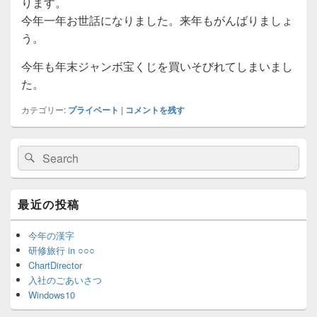
ります。
今年一年お世話になりました。来年もがんばりましょ
う。
今年も年末ジャンボ宝くじを買いそびれてしまいまし
た。
カテゴリー:
プライベート
|
コメントを残す
メ
検
検
イ
索:
ン
索
サ
イ
最近の投稿
ド
バ
ー
今年の漢字
ウ
研修旅行 in ○○○
ィ
ChartDirector
ジ
入社のごあいさつ
ェ
Windows10
ッ
ト