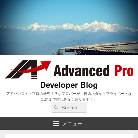
Developer Blog
アドバンスト・プロの優秀！？なプロパーが、技術ネタからプライベートな
話題まで惜しみなく語ります！！
検
検
索:
索
メニュー