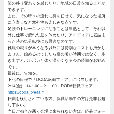
節の移り変わりを感じたり、地域の日常を知ることが
できます。
また、その時々の流れに身を任せて、気になった場所
に立寄るなど意外性も楽しみな点です。
足腰のトレーニングになることは当然として、それ以
外に仕事で疲れた脳を休めたり、アイディアに煮詰ま
った時の気分転換にも最適なのです。
靴底の減りが早くなる以外には特別なコストも掛かり
ません。始めるのでしたら夏の暑い時期ではなく、歩
き出すとポカポカと体が温かくなる今の時期がお勧め
です。
最後に、告知を。
下記の日程で「DODA転職フェア」に出展します。
2/14(金) 14：00～21：00 DODA転職フェア
https://doda.jp/e/fair/
転職を検討されている方、就職活動中の方は是非お越
し下さい。
当日ご都合が悪く会場に来られない方は、応募フォー