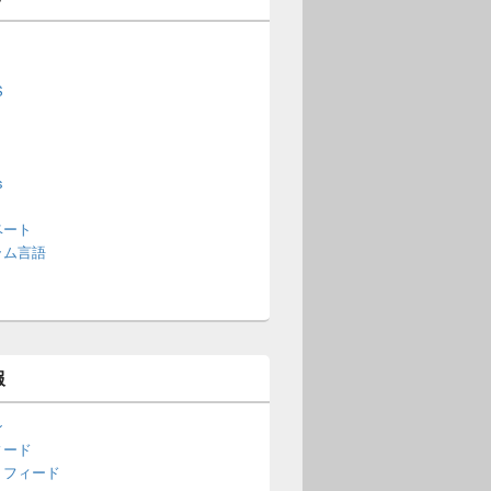
S
s
ベート
ラム言語
報
ン
ィード
トフィード