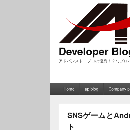
Developer Blo
アドバンスト・プロの優秀！？なプロ
メ
Home
ap blog
Company pr
イ
ン
メ
ニ
SNSゲームとAn
ュ
ー
ト