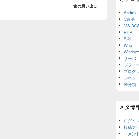
旅の思い出２
の
Android
投
C言語
稿:
MS-DO
PHP
SQL
Web
Window
サーバ
プライ
プログ
小ネタ
未分類
メタ情
ログイ
投稿フ
コメン