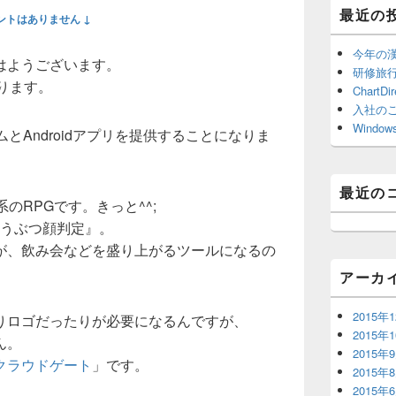
ド
最近の
ントはありません ↓
バ
ー
ウ
今年の
はようございます。
ィ
研修旅行 
おります。
ジ
ChartDir
ェ
入社の
ッ
Window
とAndroidアプリを提供することになりま
ト
エ
リ
ア
最近の
のRPGです。きっと^^;
『どうぶつ顔判定』。
が、飲み会などを盛り上がるツールになるの
アーカ
2015年
りロゴだったりが必要になるんですが、
2015年
ん。
2015年
クラウドゲート
」です。
2015年
2015年