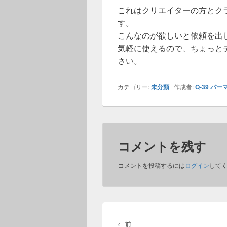
これはクリエイターの方とク
す。
こんなのが欲しいと依頼を出
気軽に使えるので、ちょっと
さい。
カテゴリー:
未分類
作成者:
Q-39
パー
コメントを残す
コメントを投稿するには
ログイン
して
投
稿
前
←
前