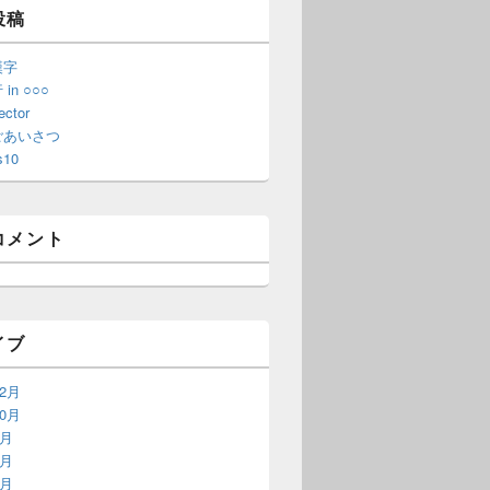
投稿
漢字
in ○○○
ector
ごあいさつ
s10
コメント
イブ
12月
10月
9月
8月
6月