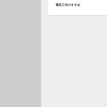
ナ
電気工作のすすめ
の
ビ
投
ゲ
稿:
ー
シ
ョ
ン