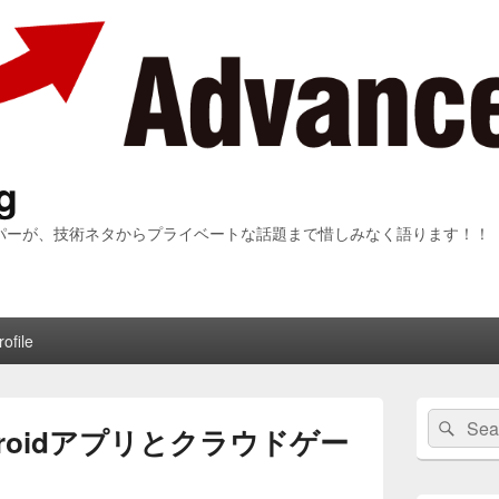
g
パーが、技術ネタからプライベートな話題まで惜しみなく語ります！！
ofile
メ
検
検
イ
droidアプリとクラウドゲー
索:
ン
索
サ
イ