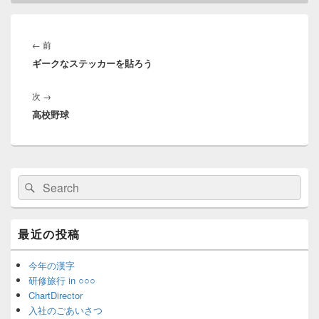
投
稿
前
←
前
ナ
ギークなステッカーを貼ろう
の
ビ
投
ゲ
次
次
→
稿:
ー
高校野球
の
シ
投
ョ
稿:
ン
メ
検
検
イ
索:
ン
索
サ
イ
最近の投稿
ド
バ
ー
今年の漢字
ウ
研修旅行 in ○○○
ィ
ChartDirector
ジ
入社のごあいさつ
ェ