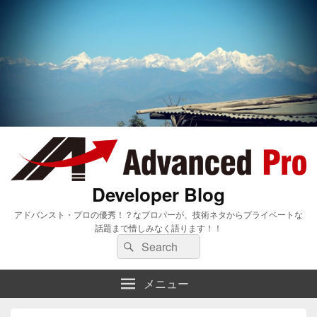
Developer Blog
アドバンスト・プロの優秀！？なプロパーが、技術ネタからプライベートな
話題まで惜しみなく語ります！！
検
検
索:
索
メニュー